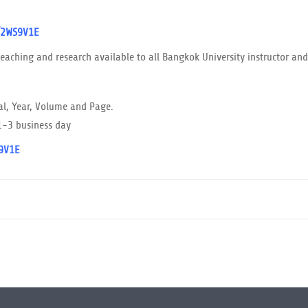
y/2WS9V1E
r teaching and research available to all Bangkok University instructor an
rnal, Year, Volume and Page.
 1-3 business day
S9V1E