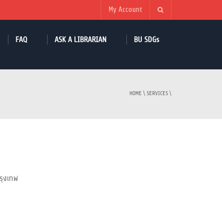
My Account
FAQ
ASK A LIBRARIAN
BU SDGs
HOME
\
SERVICES
\
กรุงเทพ