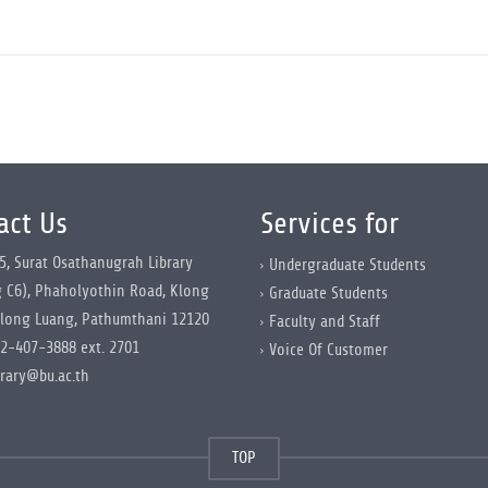
act Us
Services for
5, Surat Osathanugrah Library
Undergraduate Students
g C6), Phaholyothin Road, Klong
Graduate Students
long Luang, Pathumthani 12120
Faculty and Staff
2-407-3888 ext. 2701
Voice Of Customer
brary@bu.ac.th
TOP