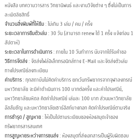
หนังสือ บทความวารสาร วิทยานิพนธ์ และงานวิจัยต่าง ๆ ซึ่งไม่เป็นการ
ละเมิดลิขสิทธิ์
จำนวนสิ่งพิมพ์ที่ให้ยืม
: ไม่เกิน 3 เล่ม / คน / ครั้ง
ระยะเวลาการยืมตัวเล่ม
: 30 วัน (สามารถ renew ได้ 1 ครั้ง แจ้งก่อน 1
สัปดาห์)
ระยะเวลาในการดำเนินการ
: ภายใน 10 วันทำการ นับจากได้รับคำขอ
วิธีการจัดส่ง
: จัดส่งไฟล์อิเล็กทรอนิกส์ทาง E-Mail และจัดส่งตัวเล่ม
ทางไปรษณีย์ลงทะเบียน
ค่าบริการ
: ทุกสถาบันไม่คิดค่าบริการ ยกเว้นทรัพยากรจากจุฬาลงกรณ์
มหาวิทยาลัย จะมีค่าดำเนินการ 100 บาทต่อครั้ง และค่าไปรษณีย์,
มหาวิทยาลัยมหิดล คิดค่าไปรษณีย์ เล่มละ 100 บาท ส่วนมหาวิทยาลัย
อัสสัมชัญ และมหาวิทยาลัยเซาธ์อีสท์บางกอก คิดค่าไปรษณีย์ตามจริง
การชำรุด / สูญหาย
: ให้เป็นไปตามระเบียบของห้องสมุดเจ้าของ
ทรัพยากรสารสนเทศ
การสูญหายระหว่างการขนส่ง
: ห้องสมุดที่ส่งเอกสารเป็นผู้รับผิดชอบ